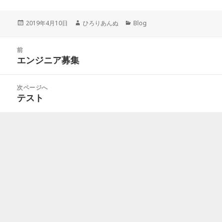
投
作
カ
2019年4月10日
ひろりあんぬ
Blog
稿
成
テ
日:
者
ゴ
投
リ
前
稿
エンジニア募集
ー
前
ナ
の
ビ
投
次ページへ
ゲ
稿:
テスト
次
ー
の
シ
投
ョ
稿:
ン